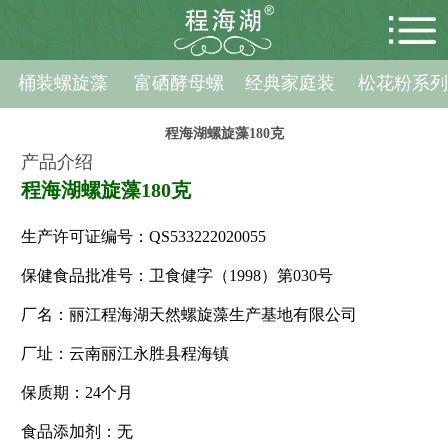
桶装螺旋藻
富硒酵母螺
经典家庭装
松花粉系
旋藻
程海湖螺旋藻180克
首页
产品介绍
程海湖螺旋藻180克
关于公司
生产许可证编号：QS533222020055
产品展示
保健食品批准号：卫食健字（1998）第030号
新闻资讯
厂名：丽江程海湖天然螺旋藻生产基地有限公司
招商加盟
厂址：云南丽江永胜县程海镇
保质期：24个月
人才招聘
食品添加剂：无